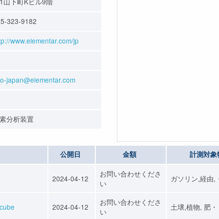
1山下町Kビル9階
5-323-9182
tp://www.elementar.com/jp
fo-japan@elementar.com
素分析装置
公開日
金額
計測対象
お問い合わせくださ
2024-04-12
ガソリン,経由,
い
お問い合わせくださ
ube
2024-04-12
土壌,植物, 肥
い