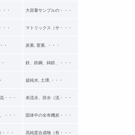
・・・
大容量サンプルの・・・
・・・
マトリックス（サ・・・
・・・
炭素, 窒素, ・・・
・・
鉄、鉄鋼、鋳鉄、・・・
・
超純水, 土壌,・・・
流・・・
表流水、排水（流・・・
、・・・
固体中の全有機炭・・・
水・・・
高純度合成物（有・・・