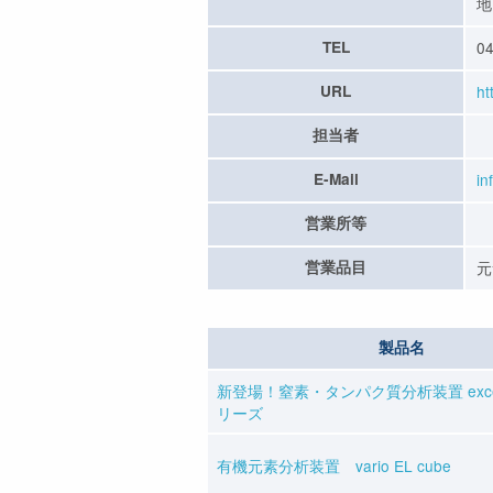
地
TEL
04
URL
ht
担当者
E-Mail
in
営業所等
営業品目
元
製品名
新登場！窒素・タンパク質分析装置 excee
リーズ
有機元素分析装置 vario EL cube