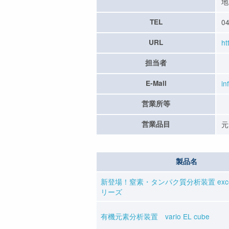
地
TEL
04
URL
ht
担当者
E-Mail
in
営業所等
営業品目
元
製品名
新登場！窒素・タンパク質分析装置 excee
リーズ
有機元素分析装置 vario EL cube