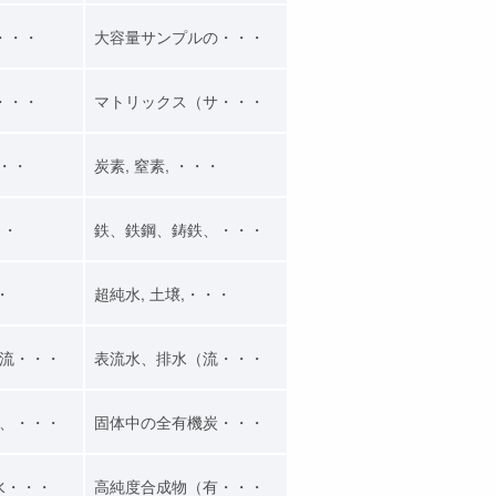
・・・
大容量サンプルの・・・
・・・
マトリックス（サ・・・
・・・
炭素, 窒素, ・・・
・・
鉄、鉄鋼、鋳鉄、・・・
・
超純水, 土壌,・・・
流・・・
表流水、排水（流・・・
、・・・
固体中の全有機炭・・・
水・・・
高純度合成物（有・・・