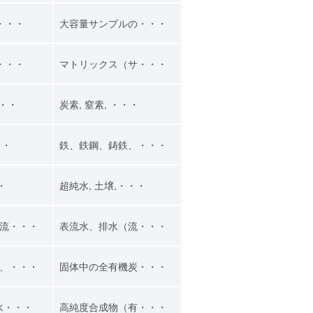
・・・
大容量サンプルの・・・
・・・
マトリックス（サ・・・
・・・
炭素, 窒素, ・・・
・・
鉄、鉄鋼、鋳鉄、・・・
・
超純水, 土壌,・・・
流・・・
表流水、排水（流・・・
、・・・
固体中の全有機炭・・・
水・・・
高純度合成物（有・・・