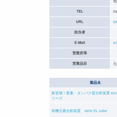
地
TEL
04
URL
ht
担当者
E-Mail
in
営業所等
営業品目
元
製品名
新登場！窒素・タンパク質分析装置 excee
リーズ
有機元素分析装置 vario EL cube