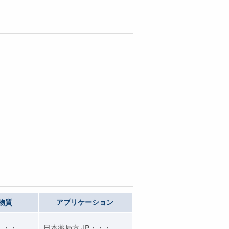
物質
アプリケーション
・・・
日本薬局方,JP・・・