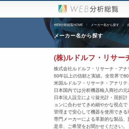
WEB分析総覧HOME
メーカー名から探す
メーカー名から探す
(株)ルドルフ・リサ
株式会社ルドルフ・リサーチ・アナ
50年以上の信頼と実績。全世界で8
米国ルドルフ・リサーチ・アナリテ
日本国内では分析機器輸入商社の元
日本法人設立により旋光計・屈折計
ョンに合わせてきめ細やかな視点で
管理まで安心して機器を使用できる
専門メーカーによる革新的な製品、
是非、ご希望をお聞かせください。