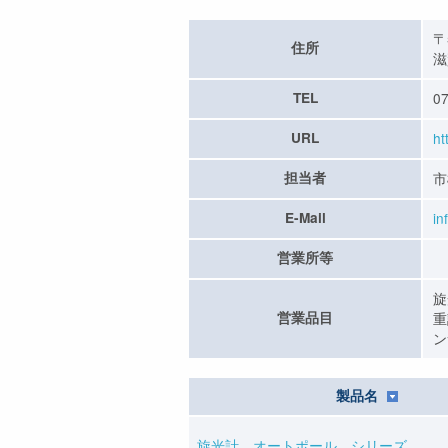
〒
住所
滋
TEL
07
URL
ht
担当者
市
E-Mail
in
営業所等
旋
営業品目
重
ン
製品名
旋光計 オートポール シリーズ