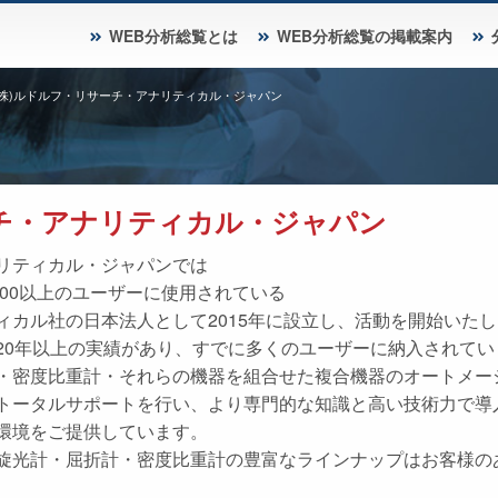
WEB分析総覧とは
WEB分析総覧の掲載案内
(株)ルドルフ・リサーチ・アナリティカル・ジャパン
ーチ・アナリティカル・ジャパン
リティカル・ジャパンでは
000以上のユーザーに使用されている
ィカル社の日本法人として2015年に設立し、活動を開始いた
20年以上の実績があり、すでに多くのユーザーに納入されてい
・密度比重計・それらの機器を組合せた複合機器のオートメー
トータルサポートを行い、より専門的な知識と高い技術力で導
環境をご提供しています。
旋光計・屈折計・密度比重計の豊富なラインナップはお客様の