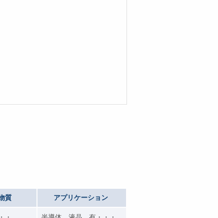
物質
アプリケーション
・・・
半導体、液晶、有・・・