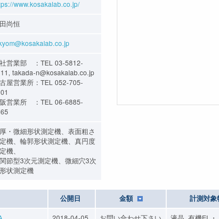
tps://www.kosakalab.co.jp/
田尚恒
kyom@kosakalab.co.jp
社営業部 ：TEL 03-5812-
11, takada-n@kosakalab.co.jp
古屋営業所：TEL 052-705-
801
阪営業所 ：TEL 06-6885-
765
厚・微細形状測定機、表面粗さ
定機、輪郭形状測定機、真円度
定機、
関節型3次元測定機、微細穴3次
形状測定機
公開日
金額
計測対象
A
2018-04-05
お問い合わせ下さい
液晶, 有機EL