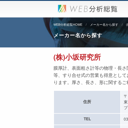
WEB分析総覧HOME
メーカー名から探す
メーカー名から探す
(株)小坂研究所
膜厚計、表面粗さ計等の物理・長さ
等、すり合せ式の営業も得意として
ります。厚さ、長さ、形に関するご
〒
住所
東
プ
TEL
03