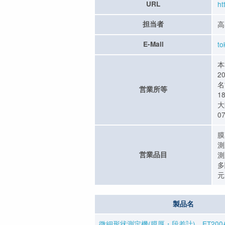
URL
ht
担当者
高
E-Mail
to
本
20
名
営業所等
1
大
0
膜
測
営業品目
測
多
元
製品名
微細形状測定機(膜厚・段差計) ET200