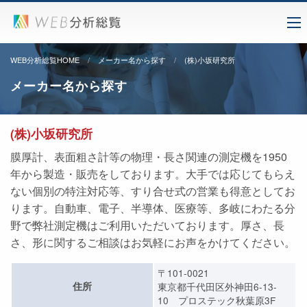
WEB分析総覧HOME
メーカー名から探す
(株)小坂研究所
メーカー名から探す
(株)小坂研究所
膜厚計、表面粗さ計等の物理・長さ関連の測定機を1950
年から製造・販売をしております。大手では応じてもらえ
ない個別の特注対応等、すり合せ式の営業も得意としてお
ります。自動車、電子、半導体、医療等、多岐にわたる分
野で弊社測定機はご利用いただいております。厚さ、長
さ、形に関するご相談はお気軽にお声をかけてください。
〒101-0021
住所
東京都千代田区外神田6-13-
10 プロステック秋葉原3F