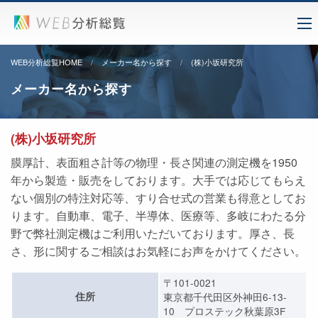
WEB分析総覧HOME
メーカー名から探す
(株)小坂研究所
メーカー名から探す
(株)小坂研究所
膜厚計、表面粗さ計等の物理・長さ関連の測定機を1950
年から製造・販売をしております。大手では応じてもらえ
ない個別の特注対応等、すり合せ式の営業も得意としてお
ります。自動車、電子、半導体、医療等、多岐にわたる分
野で弊社測定機はご利用いただいております。厚さ、長
さ、形に関するご相談はお気軽にお声をかけてください。
〒101-0021
住所
東京都千代田区外神田6-13-
10 プロステック秋葉原3F