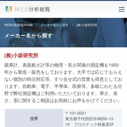
WEB分析総覧HOME
メーカー名から探す
(株)小坂研究所
メーカー名から探す
(株)小坂研究所
膜厚計、表面粗さ計等の物理・長さ関連の測定機を1950
年から製造・販売をしております。大手では応じてもらえ
ない個別の特注対応等、すり合せ式の営業も得意としてお
ります。自動車、電子、半導体、医療等、多岐にわたる分
野で弊社測定機はご利用いただいております。厚さ、長
さ、形に関するご相談はお気軽にお声をかけてください。
〒101-0021
住所
東京都千代田区外神田6-13-
10 プロステック秋葉原3F