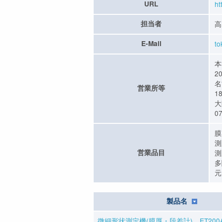
URL
ht
担当者
高
E-Mail
to
本
20
名
営業所等
1
大
0
膜
測
営業品目
測
多
元
製品名
微細形状測定機(膜厚・段差計) ET200