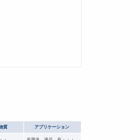
物質
アプリケーション
・・・
半導体、液晶、有・・・