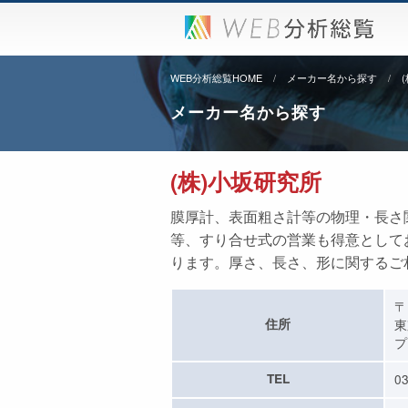
WEB分析総覧HOME
メーカー名から探す
メーカー名から探す
(株)小坂研究所
膜厚計、表面粗さ計等の物理・長さ
等、すり合せ式の営業も得意として
ります。厚さ、長さ、形に関するご
〒
住所
東
プ
TEL
03