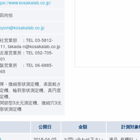
tps://www.kosakalab.co.jp/
田尚恒
kyom@kosakalab.co.jp
社営業部 ：TEL 03-5812-
11, takada-n@kosakalab.co.jp
古屋営業所：TEL 052-705-
801
阪営業所 ：TEL 06-6885-
765
厚・微細形状測定機、表面粗さ
定機、輪郭形状測定機、真円度
定機、
関節型3次元測定機、微細穴3次
形状測定機
公開日
金額
計測対象
A
2018-04-05
お問い合わせ下さい
液晶, 有機EL