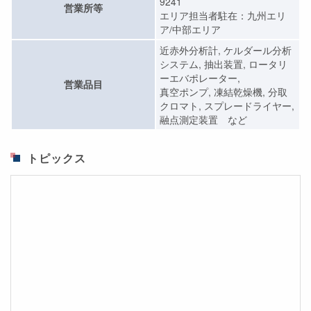
9241
営業所等
エリア担当者駐在：九州エリ
ア/中部エリア
近赤外分析計, ケルダール分析
システム, 抽出装置, ロータリ
ーエバポレーター,
営業品目
真空ポンプ, 凍結乾燥機, 分取
クロマト, スプレードライヤー,
融点測定装置 など
トピックス