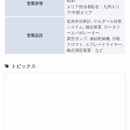
9241
営業所等
エリア担当者駐在：九州エリ
ア/中部エリア
近赤外分析計, ケルダール分析
システム, 抽出装置, ロータリ
ーエバポレーター,
営業品目
真空ポンプ, 凍結乾燥機, 分取
クロマト, スプレードライヤー,
融点測定装置 など
トピックス