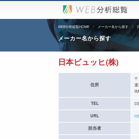
WEB分析総覧HOME
メーカー名から探す
メーカー名から探す
日本ビュッヒ(株)
〒
住所
東
I
TEL
03
URL
ht
担当者