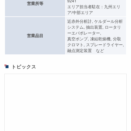
9241
営業所等
エリア担当者駐在：九州エリ
ア/中部エリア
近赤外分析計, ケルダール分析
システム, 抽出装置, ロータリ
ーエバポレーター,
営業品目
真空ポンプ, 凍結乾燥機, 分取
クロマト, スプレードライヤー,
融点測定装置 など
トピックス