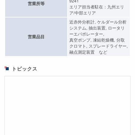
9241
営業所等
エリア担当者駐在：九州エリ
ア/中部エリア
近赤外分析計, ケルダール分析
システム, 抽出装置, ロータリ
ーエバポレーター,
営業品目
真空ポンプ, 凍結乾燥機, 分取
クロマト, スプレードライヤー,
融点測定装置 など
トピックス