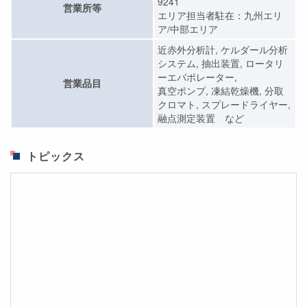
9241
営業所等
エリア担当者駐在：九州エリ
ア/中部エリア
近赤外分析計, ケルダール分析
システム, 抽出装置, ロータリ
ーエバポレーター,
営業品目
真空ポンプ, 凍結乾燥機, 分取
クロマト, スプレードライヤー,
融点測定装置 など
トピックス