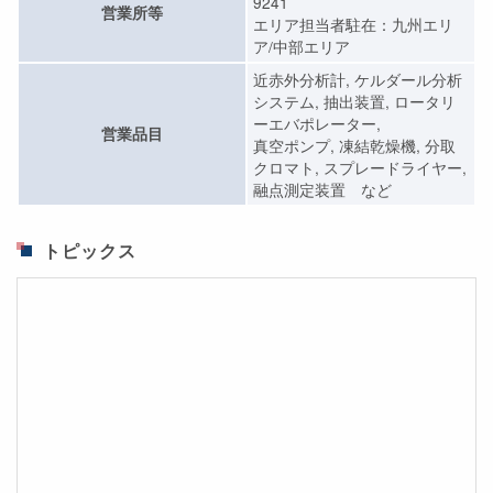
9241
営業所等
エリア担当者駐在：九州エリ
ア/中部エリア
近赤外分析計, ケルダール分析
システム, 抽出装置, ロータリ
ーエバポレーター,
営業品目
真空ポンプ, 凍結乾燥機, 分取
クロマト, スプレードライヤー,
融点測定装置 など
トピックス