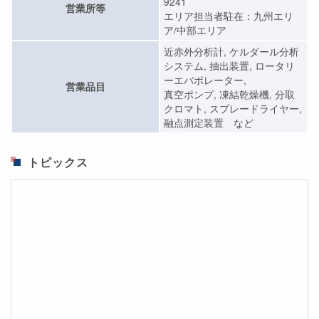
9241
営業所等
エリア担当者駐在：九州エリ
ア/中部エリア
近赤外分析計, ケルダール分析
システム, 抽出装置, ロータリ
ーエバポレーター,
営業品目
真空ポンプ, 凍結乾燥機, 分取
クロマト, スプレードライヤー,
融点測定装置 など
トピックス