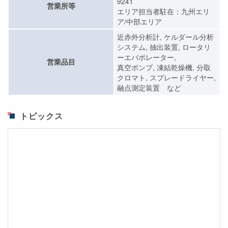
9241
営業所等
エリア担当者駐在：九州エリ
ア/中部エリア
近赤外分析計, ケルダール分析
システム, 抽出装置, ロータリ
ーエバポレーター,
営業品目
真空ポンプ, 凍結乾燥機, 分取
クロマト, スプレードライヤー,
融点測定装置 など
トピックス