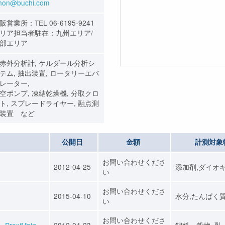
ihon@buchi.com
阪営業所：TEL 06-6195-9241
リア担当者駐在：九州エリア/
部エリア
赤外分析計, ケルダール分析シ
テム, 抽出装置, ロータリーエバ
レーター,
空ポンプ, 凍結乾燥機, 分取クロ
ト, スプレードライヤー, 融点測
装置 など
公開日
金額
計測対象
お問い合わせくださ
2012-04-25
添加剤,ダイオ
い
お問い合わせくださ
2015-04-10
水分,たんぱく
い
お問い合わせくださ
ProxiMate
2012-04-23
飼料・穀物, 乳