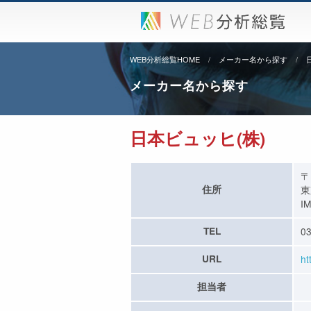
WEB分析総覧HOME
メーカー名から探す
メーカー名から探す
日本ビュッヒ(株)
〒
住所
東
I
TEL
03
URL
ht
担当者