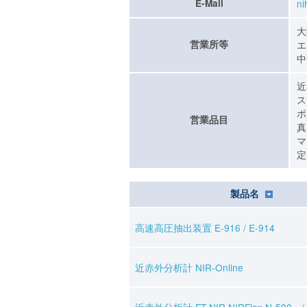
E-Mail
n
大
営業所等
エ
中
近
ス
ポ
営業品目
真
マ
定
製品名
高速高圧抽出装置 E-916 / E-914
近赤外分析計 NIR-Online
近赤外分析計 FT-NIR NIRFlex N-500 / 