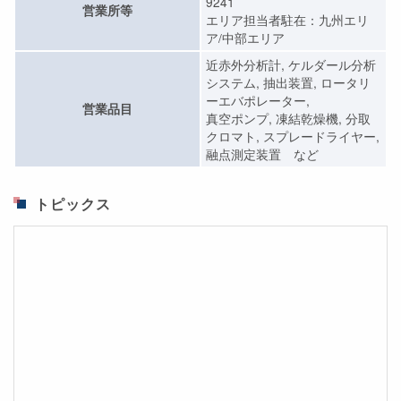
9241
営業所等
エリア担当者駐在：九州エリ
ア/中部エリア
近赤外分析計, ケルダール分析
システム, 抽出装置, ロータリ
ーエバポレーター,
営業品目
真空ポンプ, 凍結乾燥機, 分取
クロマト, スプレードライヤー,
融点測定装置 など
トピックス