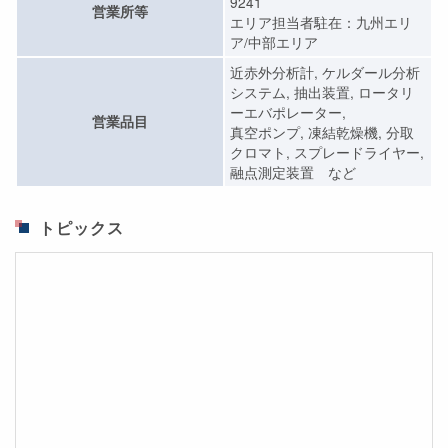
9241
営業所等
エリア担当者駐在：九州エリ
ア/中部エリア
近赤外分析計, ケルダール分析
システム, 抽出装置, ロータリ
ーエバポレーター,
営業品目
真空ポンプ, 凍結乾燥機, 分取
クロマト, スプレードライヤー,
融点測定装置 など
トピックス