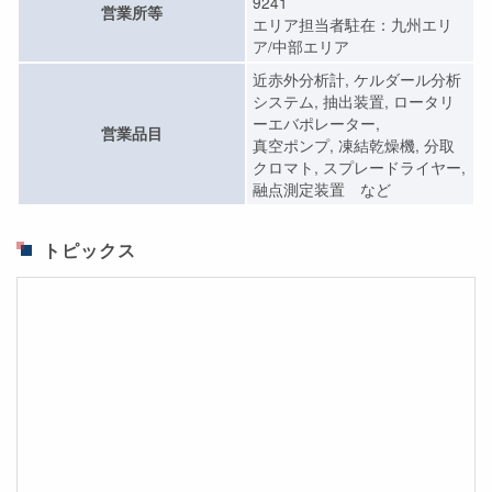
9241
営業所等
エリア担当者駐在：九州エリ
ア/中部エリア
近赤外分析計, ケルダール分析
システム, 抽出装置, ロータリ
ーエバポレーター,
営業品目
真空ポンプ, 凍結乾燥機, 分取
クロマト, スプレードライヤー,
融点測定装置 など
トピックス