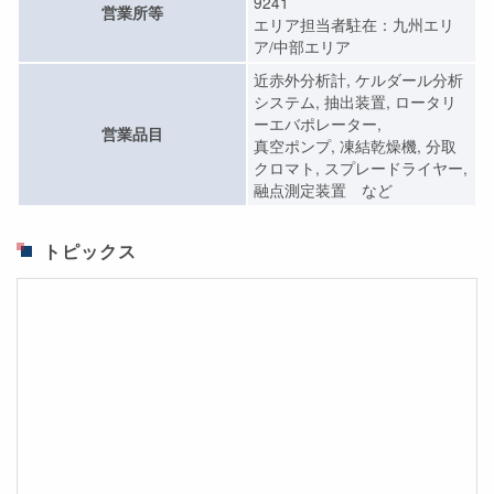
9241
営業所等
エリア担当者駐在：九州エリ
ア/中部エリア
近赤外分析計, ケルダール分析
システム, 抽出装置, ロータリ
ーエバポレーター,
営業品目
真空ポンプ, 凍結乾燥機, 分取
クロマト, スプレードライヤー,
融点測定装置 など
トピックス