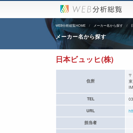
WEB分析総覧HOME
メーカー名から探す
メーカー名から探す
日本ビュッヒ(株)
〒
住所
東
I
TEL
03
URL
ht
担当者