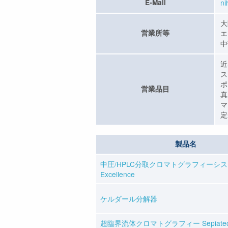
E-Mail
n
大
営業所等
エ
中
近
ス
ポ
営業品目
真
マ
定
製品名
中圧/HPLC分取クロマトグラフィーシステ
Excellence
ケルダール分解器
超臨界流体クロマトグラフィー Sepiate