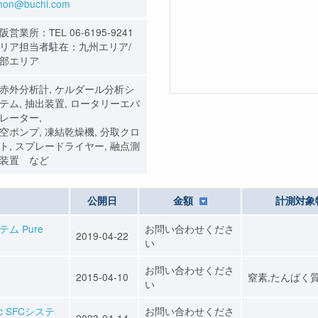
ihon@buchi.com
阪営業所：TEL 06-6195-9241
リア担当者駐在：九州エリア/
部エリア
赤外分析計, ケルダール分析シ
テム, 抽出装置, ロータリーエバ
レーター,
空ポンプ, 凍結乾燥機, 分取クロ
ト, スプレードライヤー, 融点測
装置 など
公開日
金額
計測対象
ム Pure
お問い合わせくださ
2019-04-22
い
お問い合わせくださ
2015-04-10
窒素,たんぱく
い
c SFCシステ
お問い合わせくださ
2023-04-14