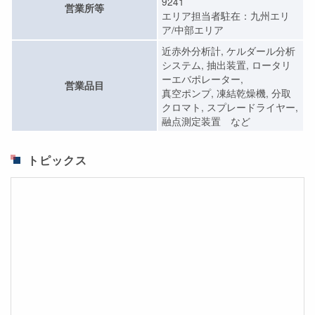
9241
営業所等
エリア担当者駐在：九州エリ
ア/中部エリア
近赤外分析計, ケルダール分析
システム, 抽出装置, ロータリ
ーエバポレーター,
営業品目
真空ポンプ, 凍結乾燥機, 分取
クロマト, スプレードライヤー,
融点測定装置 など
トピックス