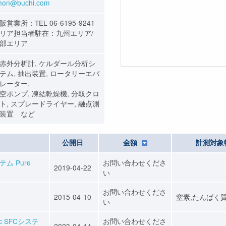
ihon@buchi.com
阪営業所：TEL 06-6195-9241
リア担当者駐在：九州エリア/
部エリア
赤外分析計, ケルダール分析シ
テム, 抽出装置, ロータリーエバ
レーター,
空ポンプ, 凍結乾燥機, 分取クロ
ト, スプレードライヤー, 融点測
装置 など
公開日
金額
計測対象
ム Pure
お問い合わせくださ
2019-04-22
い
お問い合わせくださ
2015-04-10
窒素,たんぱく
い
c SFCシステ
お問い合わせくださ
2023-04-14