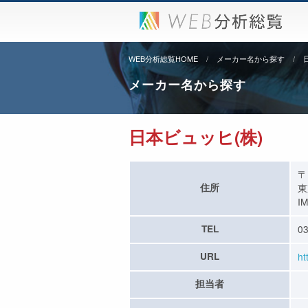
WEB分析総覧HOME
メーカー名から探す
メーカー名から探す
日本ビュッヒ(株)
〒
住所
東
I
TEL
03
URL
ht
担当者