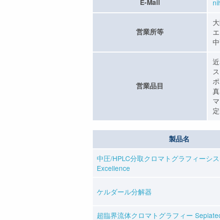
E-Mail
n
大
営業所等
エ
中
近
ス
ポ
営業品目
真
マ
定
製品名
中圧/HPLC分取クロマトグラフィーシステ
Excellence
ケルダール分解器
超臨界流体クロマトグラフィー Sepiate