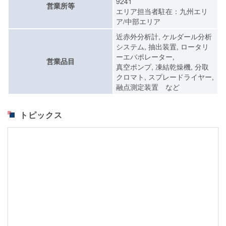
9241
営業所等
エリア担当者駐在：九州エリ
ア/中部エリア
近赤外分析計, ケルダール分析
システム, 抽出装置, ロータリ
ーエバポレーター,
営業品目
真空ポンプ, 凍結乾燥機, 分取
クロマト, スプレードライヤー,
融点測定装置 など
トピックス