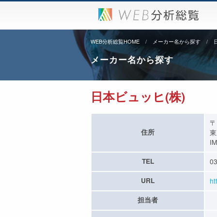
WEB分析総覧HOME
メーカー名から探す
メーカー名から探す
日本ビュッヒ(株)
〒
住所
東
I
TEL
03
URL
ht
担当者