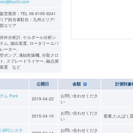
ihon@buchi.com
阪営業所：TEL 06-6195-9241
リア担当者駐在：九州エリア/
部エリア
赤外分析計, ケルダール分析シ
テム, 抽出装置, ロータリーエバ
レーター,
空ポンプ, 凍結乾燥機, 分取クロ
ト, スプレードライヤー, 融点測
装置 など
公開日
金額
計測対象
ム Pure
お問い合わせくださ
2019-04-22
い
お問い合わせくださ
2015-04-10
窒素,たんぱく
い
c SFCシステ
お問い合わせくださ
2023-04-14