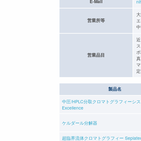
E-Mail
n
大
営業所等
エ
中
近
ス
ポ
営業品目
真
マ
定
製品名
中圧/HPLC分取クロマトグラフィーシステ
Excellence
ケルダール分解器
超臨界流体クロマトグラフィー Sepiate