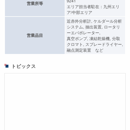
9241
営業所等
エリア担当者駐在：九州エリ
ア/中部エリア
近赤外分析計, ケルダール分析
システム, 抽出装置, ロータリ
ーエバポレーター,
営業品目
真空ポンプ, 凍結乾燥機, 分取
クロマト, スプレードライヤー,
融点測定装置 など
トピックス