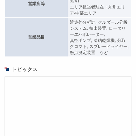
9241
営業所等
エリア担当者駐在：九州エリ
ア/中部エリア
近赤外分析計, ケルダール分析
システム, 抽出装置, ロータリ
ーエバポレーター,
営業品目
真空ポンプ, 凍結乾燥機, 分取
クロマト, スプレードライヤー,
融点測定装置 など
トピックス