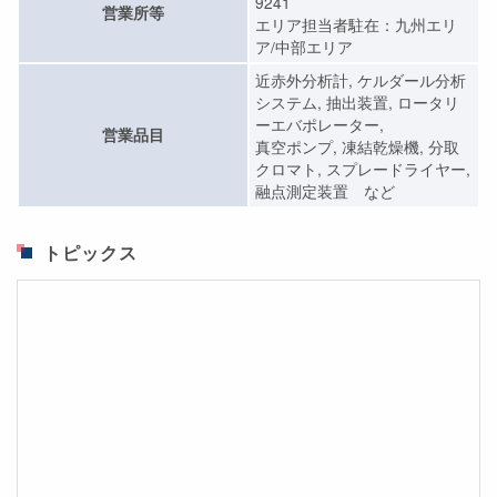
9241
営業所等
エリア担当者駐在：九州エリ
ア/中部エリア
近赤外分析計, ケルダール分析
システム, 抽出装置, ロータリ
ーエバポレーター,
営業品目
真空ポンプ, 凍結乾燥機, 分取
クロマト, スプレードライヤー,
融点測定装置 など
トピックス