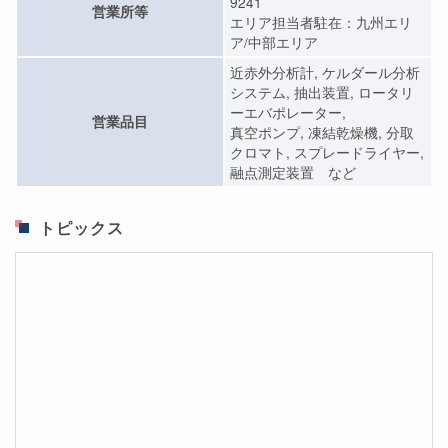
9241
営業所等
エリア担当者駐在：九州エリ
ア/中部エリア
近赤外分析計, ケルダール分析
システム, 抽出装置, ロータリ
ーエバポレーター,
営業品目
真空ポンプ, 凍結乾燥機, 分取
クロマト, スプレードライヤー,
融点測定装置 など
トピックス