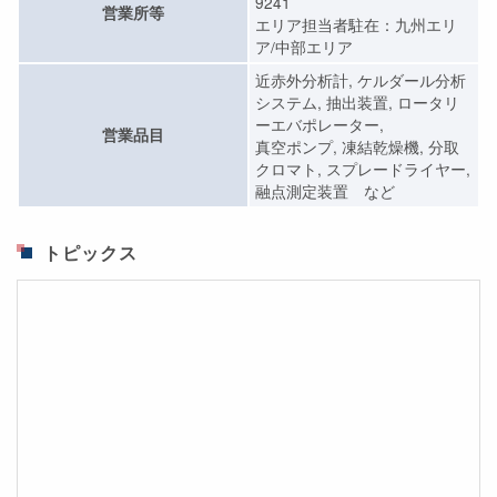
9241
営業所等
エリア担当者駐在：九州エリ
ア/中部エリア
近赤外分析計, ケルダール分析
システム, 抽出装置, ロータリ
ーエバポレーター,
営業品目
真空ポンプ, 凍結乾燥機, 分取
クロマト, スプレードライヤー,
融点測定装置 など
トピックス