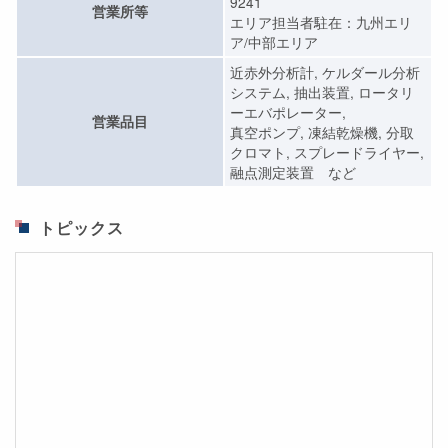
9241
営業所等
エリア担当者駐在：九州エリ
ア/中部エリア
近赤外分析計, ケルダール分析
システム, 抽出装置, ロータリ
ーエバポレーター,
営業品目
真空ポンプ, 凍結乾燥機, 分取
クロマト, スプレードライヤー,
融点測定装置 など
トピックス