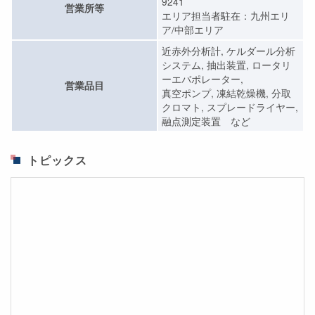
9241
営業所等
エリア担当者駐在：九州エリ
ア/中部エリア
近赤外分析計, ケルダール分析
システム, 抽出装置, ロータリ
ーエバポレーター,
営業品目
真空ポンプ, 凍結乾燥機, 分取
クロマト, スプレードライヤー,
融点測定装置 など
トピックス