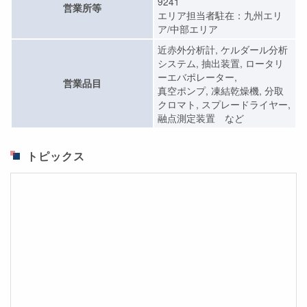
9241
営業所等
エリア担当者駐在：九州エリ
ア/中部エリア
近赤外分析計, ケルダール分析
システム, 抽出装置, ロータリ
ーエバポレーター,
営業品目
真空ポンプ, 凍結乾燥機, 分取
クロマト, スプレードライヤー,
融点測定装置 など
トピックス