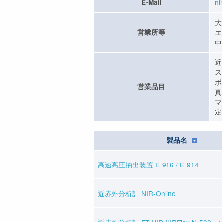
E-Mail
n
大
営業所等
エ
中
近
ス
ポ
営業品目
真
マ
定
製品名
高速高圧抽出装置 E-916 / E-914
近赤外分析計 NIR-Online
近赤外分析計 FT-NIR NIRFlex N-500 / 