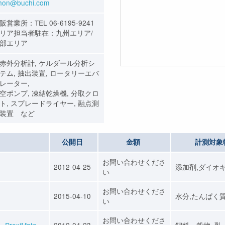
ihon@buchi.com
阪営業所：TEL 06-6195-9241
リア担当者駐在：九州エリア/
部エリア
赤外分析計, ケルダール分析シ
テム, 抽出装置, ロータリーエバ
レーター,
空ポンプ, 凍結乾燥機, 分取クロ
ト, スプレードライヤー, 融点測
装置 など
公開日
金額
計測対象
お問い合わせくださ
2012-04-25
添加剤,ダイオ
い
お問い合わせくださ
2015-04-10
水分,たんぱく
い
お問い合わせくださ
ProxiMate
2012-04-23
飼料・穀物, 乳