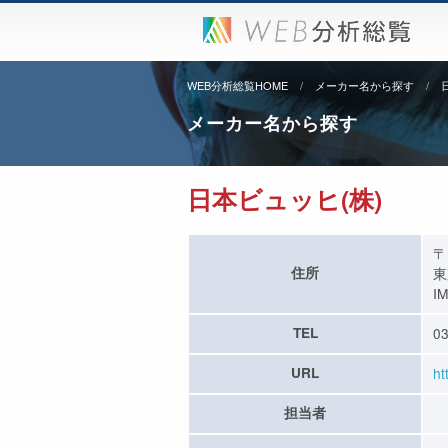
WEB分析総覧HOME
メーカー名から探す
メーカー名から探す
日本ビュッヒ(株)
〒
住所
東
I
TEL
03
URL
ht
担当者