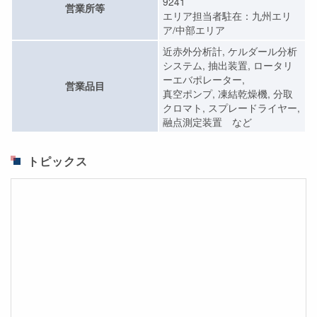
9241
営業所等
エリア担当者駐在：九州エリ
ア/中部エリア
近赤外分析計, ケルダール分析
システム, 抽出装置, ロータリ
ーエバポレーター,
営業品目
真空ポンプ, 凍結乾燥機, 分取
クロマト, スプレードライヤー,
融点測定装置 など
トピックス