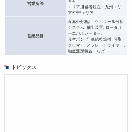
9241
営業所等
エリア担当者駐在：九州エリ
ア/中部エリア
近赤外分析計, ケルダール分析
システム, 抽出装置, ロータリ
ーエバポレーター,
営業品目
真空ポンプ, 凍結乾燥機, 分取
クロマト, スプレードライヤー,
融点測定装置 など
トピックス