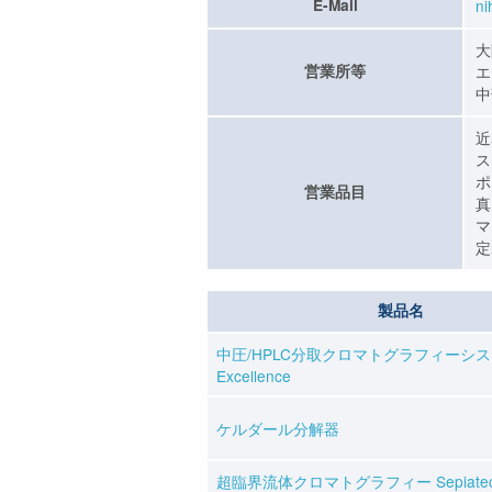
E-Mail
n
大
営業所等
エ
中
近
ス
ポ
営業品目
真
マ
定
製品名
中圧/HPLC分取クロマトグラフィーシステ
Excellence
ケルダール分解器
超臨界流体クロマトグラフィー Sepiate