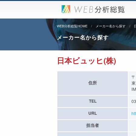
WEB分析総覧HOME
メーカー名から探す
メーカー名から探す
日本ビュッヒ(株)
〒
住所
東
I
TEL
03
URL
ht
担当者