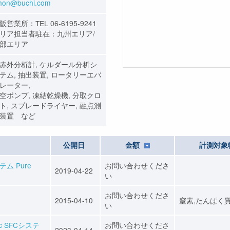
ihon@buchi.com
阪営業所：TEL 06-6195-9241
リア担当者駐在：九州エリア/
部エリア
赤外分析計, ケルダール分析シ
テム, 抽出装置, ロータリーエバ
レーター,
空ポンプ, 凍結乾燥機, 分取クロ
ト, スプレードライヤー, 融点測
装置 など
公開日
金額
計測対象
ム Pure
お問い合わせくださ
2019-04-22
い
お問い合わせくださ
2015-04-10
窒素,たんぱく
い
c SFCシステ
お問い合わせくださ
2023-04-14