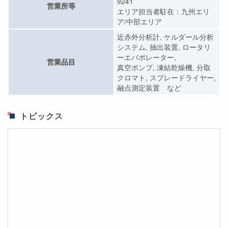
9241
営業所等
エリア担当者駐在：九州エリ
ア/中部エリア
近赤外分析計, ケルダール分析
システム, 抽出装置, ロータリ
ーエバポレーター,
営業品目
真空ポンプ, 凍結乾燥機, 分取
クロマト, スプレードライヤー,
融点測定装置 など
トピックス