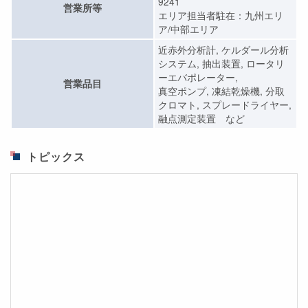
9241
営業所等
エリア担当者駐在：九州エリ
ア/中部エリア
近赤外分析計, ケルダール分析
システム, 抽出装置, ロータリ
ーエバポレーター,
営業品目
真空ポンプ, 凍結乾燥機, 分取
クロマト, スプレードライヤー,
融点測定装置 など
トピックス