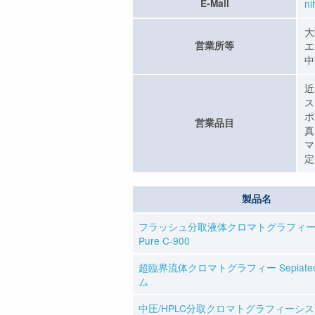
E-Mail
n
大
営業所等
エ
中
近
ス
ポ
営業品目
真
マ
定
製品名
フラッシュ分取液体クロマトグラフィ
Pure C-900
超臨界流体クロマトグラフィー Sepiate
ム
中圧/HPLC分取クロマトグラフィーシステ