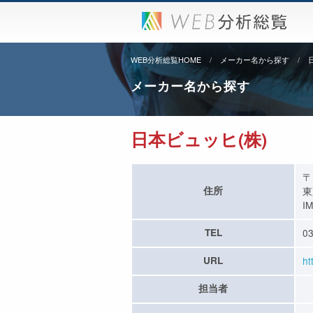
WEB分析総覧HOME
メーカー名から探す
メーカー名から探す
日本ビュッヒ(株)
〒
住所
東
I
TEL
03
URL
ht
担当者