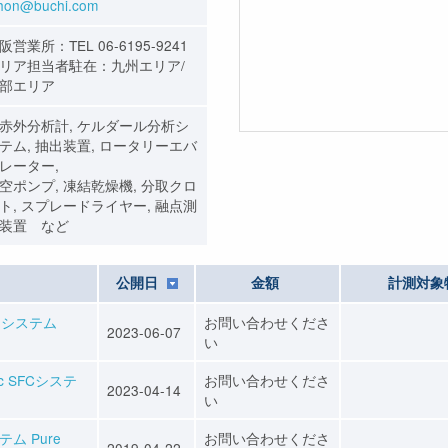
ihon@buchi.com
阪営業所：TEL 06-6195-9241
リア担当者駐在：九州エリア/
部エリア
赤外分析計, ケルダール分析シ
テム, 抽出装置, ロータリーエバ
レーター,
空ポンプ, 凍結乾燥機, 分取クロ
ト, スプレードライヤー, 融点測
装置 など
公開日
金額
計測対象
ーシステム
お問い合わせくださ
2023-06-07
い
c SFCシステ
お問い合わせくださ
2023-04-14
い
ム Pure
お問い合わせくださ
2019-04-22