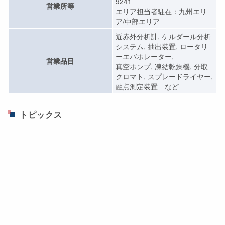
9241
営業所等
エリア担当者駐在：九州エリ
ア/中部エリア
近赤外分析計, ケルダール分析
システム, 抽出装置, ロータリ
ーエバポレーター,
営業品目
真空ポンプ, 凍結乾燥機, 分取
クロマト, スプレードライヤー,
融点測定装置 など
トピックス