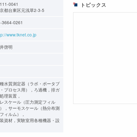
111-0041
トピックス
京都台東区元浅草2-3-5
-3664-0261
tp://www.tknet.co.jp
井啓明
種水質測定器（ラボ・ポータブ
・プロセス用），ろ過機，排ガ
処理装置，
レスケール（圧力測定フィル
），サーモスケール（熱分布測
フィルム），
装資材，実験室用各種機器・設