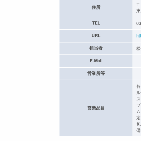
〒
住所
東
TEL
03
URL
ht
担当者
松
E-Mail
営業所等
各
ル
ス
プ
営業品目
ム
定
包
備