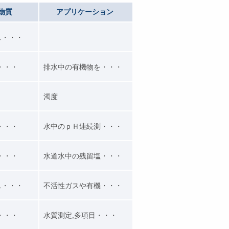
物質
アプリケーション
ス・・・
・・・
排水中の有機物を・・・
濁度
・・・
水中のｐＨ連続測・・・
・・・
水道水中の残留塩・・・
ス・・・
不活性ガスや有機・・・
・・・
水質測定,多項目・・・