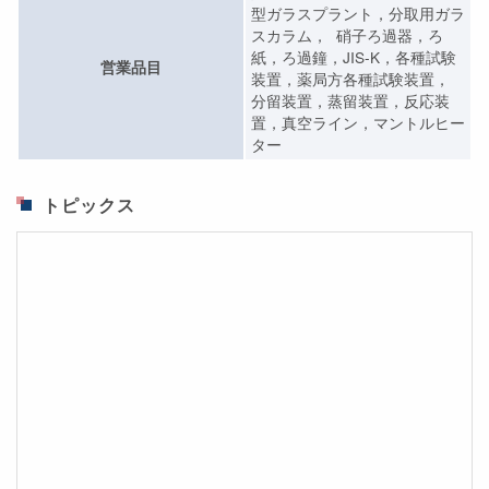
型ガラスプラント，分取用ガラ
スカラム， 硝子ろ過器，ろ
紙，ろ過鐘，JIS-K，各種試験
営業品目
装置，薬局方各種試験装置，
分留装置，蒸留装置，反応装
置，真空ライン，マントルヒー
ター
トピックス