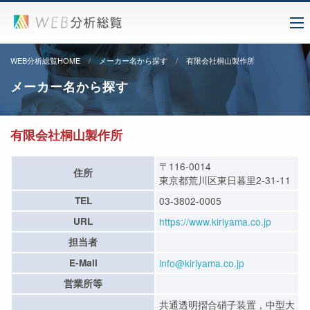
WEB分析総覧HOME
メーカー名から探す
有限会社桐山製作所
メーカー名から探す
有限会社桐山製作所
〒116-0014
住所
東京都荒川区東日暮里2-31-11
TEL
03-3802-0005
URL
https://www.kiriyama.co.jp
担当者
E-Mail
info@kiriyama.co.jp
営業所等
共通透明摺合硝子装置，中型大