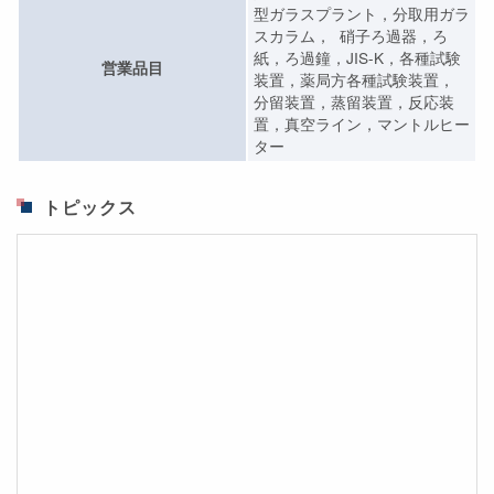
型ガラスプラント，分取用ガラ
スカラム， 硝子ろ過器，ろ
紙，ろ過鐘，JIS-K，各種試験
営業品目
装置，薬局方各種試験装置，
分留装置，蒸留装置，反応装
置，真空ライン，マントルヒー
ター
トピックス