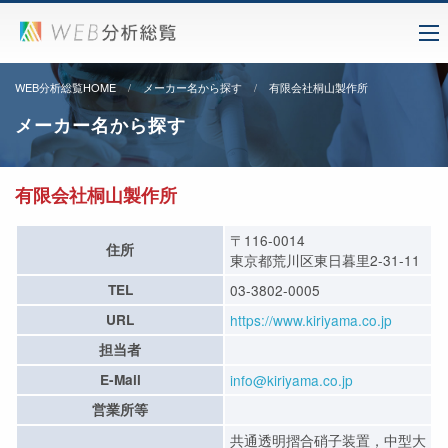
WEB分析総覧HOME
メーカー名から探す
有限会社桐山製作所
メーカー名から探す
有限会社桐山製作所
〒116-0014
住所
東京都荒川区東日暮里2-31-11
TEL
03-3802-0005
URL
https://www.kiriyama.co.jp
担当者
E-Mail
info@kiriyama.co.jp
営業所等
共通透明摺合硝子装置，中型大