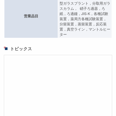
型ガラスプラント，分取用ガラ
スカラム， 硝子ろ過器，ろ
紙，ろ過鐘，JIS-K，各種試験
営業品目
装置，薬局方各種試験装置，
分留装置，蒸留装置，反応装
置，真空ライン，マントルヒー
ター
トピックス