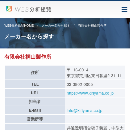
WEB分析総覧HOME
メーカー名から探す
有限会社桐山製作所
メーカー名から探す
有限会社桐山製作所
〒116-0014
住所
東京都荒川区東日暮里2-31-11
TEL
03-3802-0005
URL
https://www.kiriyama.co.jp
担当者
E-Mail
info@kiriyama.co.jp
営業所等
共通透明摺合硝子装置，中型大