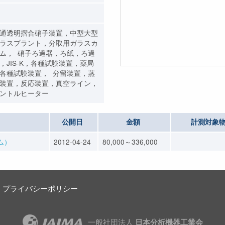
通透明摺合硝子装置，中型大型
ラスプラント，分取用ガラスカ
ム， 硝子ろ過器，ろ紙，ろ過
，JIS-K，各種試験装置，薬局
各種試験装置， 分留装置，蒸
装置，反応装置，真空ライン，
ントルヒーター
公開日
金額
計測対象
ム）
2012-04-24
80,000～336,000
プライバシーポリシー
一般社団法人
日本分析機器工業会