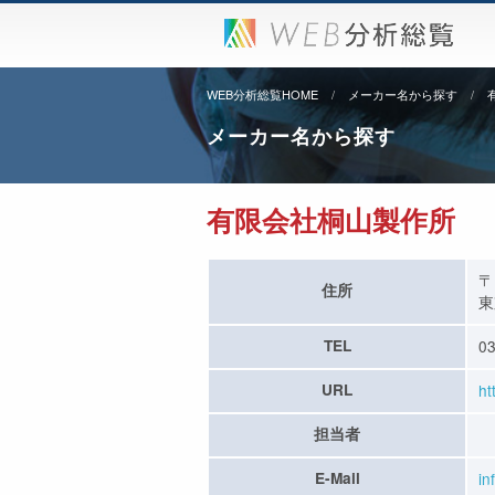
WEB分析総覧HOME
メーカー名から探す
メーカー名から探す
有限会社桐山製作所
〒
住所
東
TEL
03
URL
ht
担当者
E-Mail
in