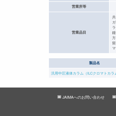
営業所等
共
ガ
ラ
営業品目
鐘
方
留
マ
製品名
汎用中圧液体カラム（ILCクロマトカラ
JAIMAへのお問い合わせ